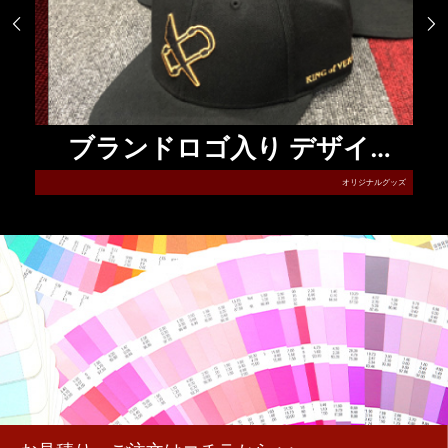


ne CASE ／アイフォーンケース
ブランドロゴ入り デザインキャップ
ッズ
オリジナルグッズ