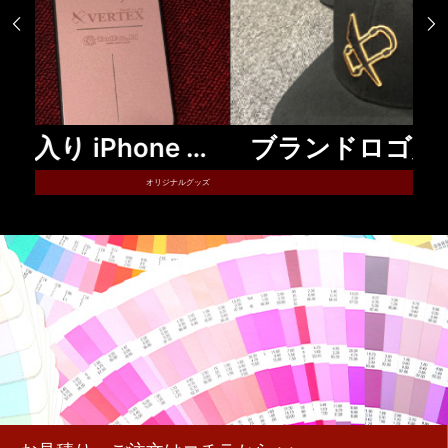


ブランドロゴ入り iPhone CASE ／アイフォーンケース
ブランドロゴ入り デザインキャップ
ルグッズ
オリジナルグッズ